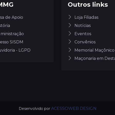
MMG
Outros links
sa de Apoio
Loja Filiadas
stória
Notícias
ministração
Eventos
esso SISDM
Convênios
vidoria - LGPD
Memorial Maçônico
Maçonaria em Des
ACESSOWEB DESIGN
Desenvolvido por