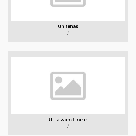
Unifenas
/
Ultrassom Linear
/