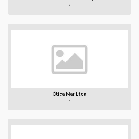
/
Ótica Mar Ltda
/