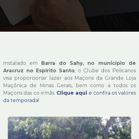
Instalado em
Barra do Sahy, no município de
Aracruz no Espirito Santo
, o Clube dos Pelicanos
visa proporcionar lazer aos Maçons da Grande Loja
Maçônica de Minas Gerais, bem como a todos os
Maçons das co-irmãs.
Clique aqui
e confira os valores
da temporada!