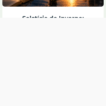
Solstício de Inverno:
Momento de Planejamento
e Renovação
O Solstício de Inverno é um dos fenômenos 
mais significativos observados pela 
humanidade desde a Antiguidade. 