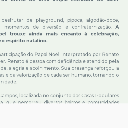
 desfrutar de playground, pipoca, algodão-doce,
ndo momentos de diversão e confraternização.
A
l trouxe ainda mais encanto à celebração,
 espírito natalino.
participação do Papai Noel, interpretado por Renato
er. Renato é pessoa com deficiência e atendido pela
ade, alegria e acolhimento. Sua presença reforçou a
nças e da valorização de cada ser humano, tornando o
unidade.
Campos, localizada no conjunto das Casas Populares
a, que percorreu diversos bairros e comunidades
rapassou os limites do município, alcançando
 de Pitangui, ampliando o alcance da iniciativa
mílias.