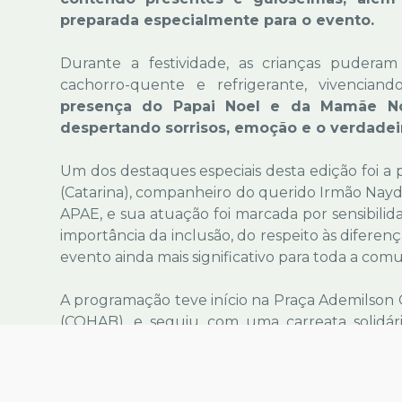
preparada especialmente para o evento.
Durante a festividade, as crianças puderam
cachorro-quente e refrigerante, vivencia
presença do Papai Noel e da Mamãe Noe
despertando sorrisos, emoção e o verdadeiro
Um dos destaques especiais desta edição foi a 
(Catarina), companheiro do querido Irmão Nayd
APAE, e sua atuação foi marcada por sensibilid
importância da inclusão, do respeito às difere
evento ainda mais significativo para toda a com
A programação teve início na Praça Ademilson 
(COHAB), e seguiu com uma carreata solidári
carentes de Conceição do Pará.
A ação ult
também o bairro Brumado, na cidade vizinha
e levando o espírito natalino a ainda mais fa